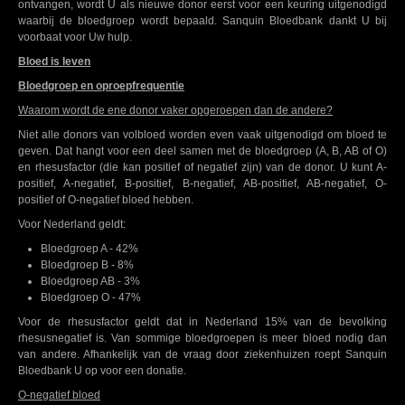
ontvangen, wordt U als nieuwe donor eerst voor een keuring uitgenodigd
waarbij de bloedgroep wordt bepaald. Sanquin Bloedbank dankt U bij
voorbaat voor Uw hulp.
Bloed is leven
Bloedgroep en oproepfrequentie
Waarom wordt de ene donor vaker opgeroepen dan de andere?
Niet alle donors van volbloed worden even vaak uitgenodigd om bloed te
geven. Dat hangt voor een deel samen met de bloedgroep (A, B, AB of O)
en rhesusfactor (die kan positief of negatief zijn) van de donor. U kunt A-
positief, A-negatief, B-positief, B-negatief, AB-positief, AB-negatief, O-
positief of O-negatief bloed hebben.
Voor Nederland geldt:
Bloedgroep A - 42%
Bloedgroep B - 8%
Bloedgroep AB - 3%
Bloedgroep O - 47%
Voor de rhesusfactor geldt dat in Nederland 15% van de bevolking
rhesusnegatief is. Van sommige bloedgroepen is meer bloed nodig dan
van andere. Afhankelijk van de vraag door ziekenhuizen roept Sanquin
Bloedbank U op voor een donatie.
O-negatief bloed