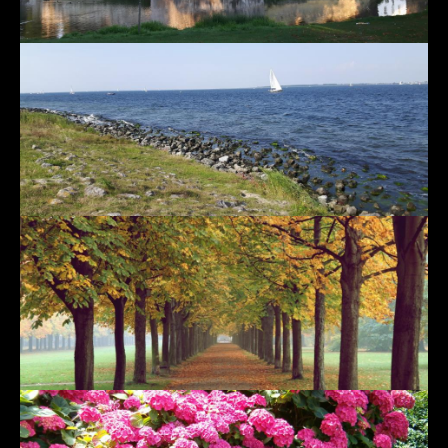
Security
Opleiding
Activiteit
SPONSORKLIKS
SIMON'S WEBLOG
CONTACT