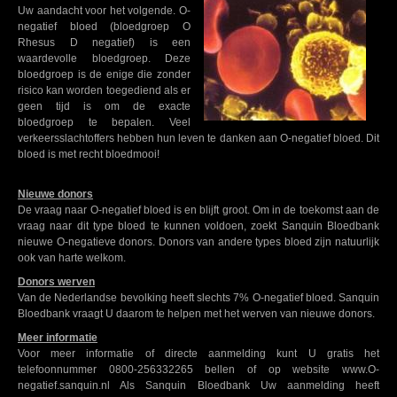
Uw aandacht voor het volgende. O-
negatief bloed (bloedgroep O
Rhesus D negatief) is een
waardevolle bloedgroep. Deze
bloedgroep is de enige die zonder
risico kan worden toegediend als er
geen tijd is om de exacte
bloedgroep te bepalen. Veel
verkeersslachtoffers hebben hun leven te danken aan O-negatief bloed. Dit
bloed is met recht bloedmooi!
Nieuwe donors
De vraag naar O-negatief bloed is en blijft groot. Om in de toekomst aan de
vraag naar dit type bloed te kunnen voldoen, zoekt Sanquin Bloedbank
nieuwe O-negatieve donors. Donors van andere types bloed zijn natuurlijk
ook van harte welkom.
Donors werven
Van de Nederlandse bevolking heeft slechts 7% O-negatief bloed. Sanquin
Bloedbank vraagt U daarom te helpen met het werven van nieuwe donors.
Meer informatie
Voor meer informatie of directe aanmelding kunt U gratis het
telefoonnummer 0800-256332265 bellen of op website www.O-
negatief.sanquin.nl Als Sanquin Bloedbank Uw aanmelding heeft