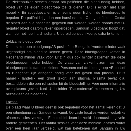
De ziekenhuizen streven ernaar om patiënten die bloed nodig hebben,
bloed van de eigen bloedgroep toe te dienen. Dit is echter niet altijd
mogelijk. Bij spoedgevallen is er soms geen tijd om de bloedgroep te
bepalen. De patiënt krijgt dan een transfusie met O-negatief bloed. Omdat
dit bloed aan alle patiënten gegeven kan worden, worden donors met O-
negatief bloed daarom vaker opgeroepen. Sanquin Bloedbank hoopt dat,
wanneer het heel hard nodig is, U bereid bent een keertje extra te komen.
Zeldzame bloedgroep
Donors met een bloedgroepAB-positief en B-negatief worden minder vaak
uitgenodigd om bloed te komen geven. Deze bloedgroepen komen in
Nederland minder vaak voor. Er zijn dus ook minder patiënten die deze
bloedgroepen nodig hebben. De vraag van ziekenhuizen naar deze
bloedgroepen is dan ook kleiner. Personen met de bloedgroep AB-positef
en B-negatief zijn dringend nodig voor het geven van plasma. Er is
namelijk landelijk een groot tekort aan plasma. Plasma bevat o.a.
bestanddelen die een rol spelen bij de bloedstolling. Voor meer informatie
over plasma geven, kunt U de folder "Plasmaferese" meenemen bij Uw
bezoek aan de bloedbank.
Locatie
De plaats waar U bloed geeft is ook bepalend voor het aantal keren dat U
een uitnodiging van Sanquin ontvangt. Op vaste locaties worden wekelijks
afnamesessies verzorgd. Een mobiel team bezoekt daarnaast nog vele
andere gemeenten. Het aantal sessies voor deze mobiele locaties wordt
over een heel jaar verdeeld, wat kan betekenen dat Sanquin in Uw